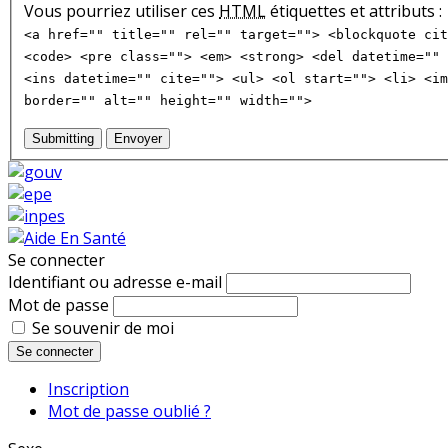
Vous pourriez utiliser ces
HTML
étiquettes et attributs :
<a href="" title="" rel="" target=""> <blockquote cit
<code> <pre class=""> <em> <strong> <del datetime="" 
<ins datetime="" cite=""> <ul> <ol start=""> <li> <im
border="" alt="" height="" width="">
Submitting
Envoyer
Se connecter
Identifiant ou adresse e-mail
Mot de passe
Se souvenir de moi
Se connecter
Inscription
Mot de passe oublié ?