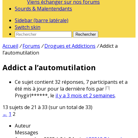
Viens échanger sur nos forums
Sourds & Malentendants
Sidebar (barre latérale)
Switch skin
Rechercher
Accueil
/
Forums
/
Drogues et Addictions
/
Addict a
l’automutilation
Addict a l’automutilation
Ce sujet contient 32 réponses, 7 participants et a
été mis à jour pour la dernière fois par
Pnygirl******
, le
il y a 3 mois et 2 semaines
.
13 sujets de 21 à 33 (sur un total de 33)
←
1
2
Auteur
Messages