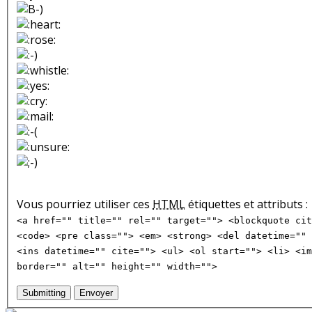
Vous pourriez utiliser ces
HTML
étiquettes et attributs :
<a href="" title="" rel="" target=""> <blockquote cit
<code> <pre class=""> <em> <strong> <del datetime="" 
<ins datetime="" cite=""> <ul> <ol start=""> <li> <im
border="" alt="" height="" width="">
Submitting
Envoyer