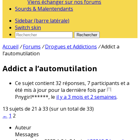
Viens échanger sur nos forums
Sourds & Malentendants
Sidebar (barre latérale)
Switch skin
Rechercher
Accueil
/
Forums
/
Drogues et Addictions
/
Addict a
l’automutilation
Addict a l’automutilation
Ce sujet contient 32 réponses, 7 participants et a
été mis à jour pour la dernière fois par
Pnygirl******
, le
il y a 3 mois et 2 semaines
.
13 sujets de 21 à 33 (sur un total de 33)
←
1
2
Auteur
Messages