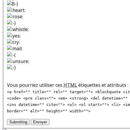
Vous pourriez utiliser ces
HTML
étiquettes et attributs :
<a href="" title="" rel="" target=""> <blockquote cit
<code> <pre class=""> <em> <strong> <del datetime="" 
<ins datetime="" cite=""> <ul> <ol start=""> <li> <im
border="" alt="" height="" width="">
Submitting
Envoyer