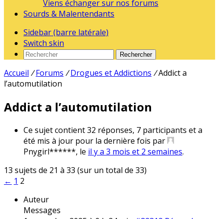
Viens échanger sur nos forums
Sourds & Malentendants
Sidebar (barre latérale)
Switch skin
Rechercher
Accueil
/
Forums
/
Drogues et Addictions
/
Addict a
l’automutilation
Addict a l’automutilation
Ce sujet contient 32 réponses, 7 participants et a
été mis à jour pour la dernière fois par
Pnygirl******
, le
il y a 3 mois et 2 semaines
.
13 sujets de 21 à 33 (sur un total de 33)
←
1
2
Auteur
Messages