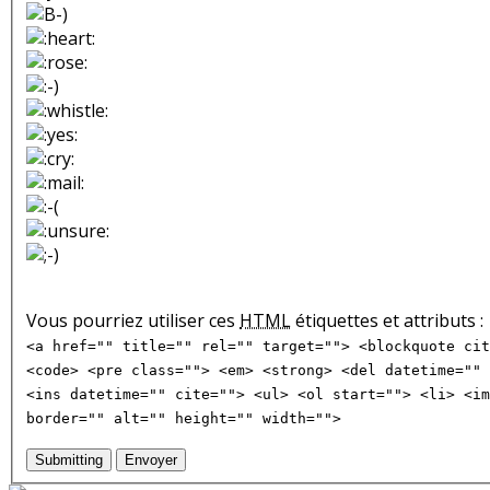
Vous pourriez utiliser ces
HTML
étiquettes et attributs :
<a href="" title="" rel="" target=""> <blockquote cit
<code> <pre class=""> <em> <strong> <del datetime="" 
<ins datetime="" cite=""> <ul> <ol start=""> <li> <im
border="" alt="" height="" width="">
Submitting
Envoyer