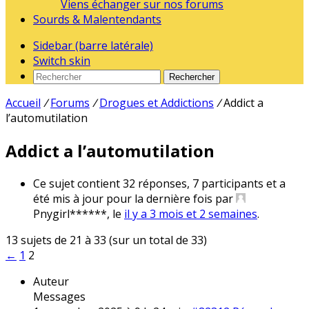
Viens échanger sur nos forums
Sourds & Malentendants
Sidebar (barre latérale)
Switch skin
Rechercher
Accueil
/
Forums
/
Drogues et Addictions
/
Addict a
l’automutilation
Addict a l’automutilation
Ce sujet contient 32 réponses, 7 participants et a
été mis à jour pour la dernière fois par
Pnygirl******
, le
il y a 3 mois et 2 semaines
.
13 sujets de 21 à 33 (sur un total de 33)
←
1
2
Auteur
Messages