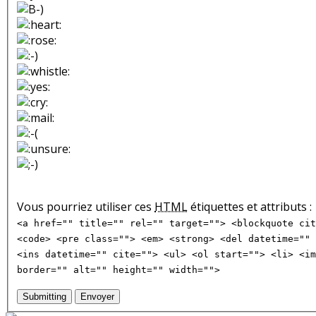
Vous pourriez utiliser ces
HTML
étiquettes et attributs :
<a href="" title="" rel="" target=""> <blockquote cit
<code> <pre class=""> <em> <strong> <del datetime="" 
<ins datetime="" cite=""> <ul> <ol start=""> <li> <im
border="" alt="" height="" width="">
Submitting
Envoyer