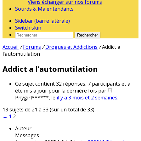
Viens échanger sur nos forums
Sourds & Malentendants
Sidebar (barre latérale)
Switch skin
Rechercher
Accueil
/
Forums
/
Drogues et Addictions
/
Addict a
l’automutilation
Addict a l’automutilation
Ce sujet contient 32 réponses, 7 participants et a
été mis à jour pour la dernière fois par
Pnygirl******
, le
il y a 3 mois et 2 semaines
.
13 sujets de 21 à 33 (sur un total de 33)
←
1
2
Auteur
Messages