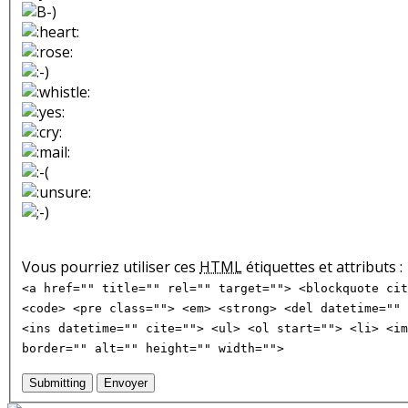
Vous pourriez utiliser ces
HTML
étiquettes et attributs :
<a href="" title="" rel="" target=""> <blockquote cit
<code> <pre class=""> <em> <strong> <del datetime="" 
<ins datetime="" cite=""> <ul> <ol start=""> <li> <im
border="" alt="" height="" width="">
Submitting
Envoyer