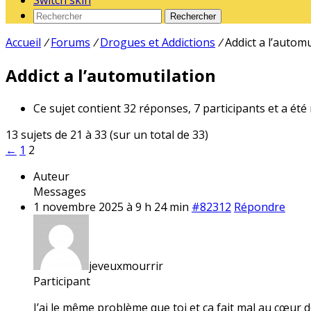
Switch skin
Rechercher
Accueil
/
Forums
/
Drogues et Addictions
/
Addict a l’automu
Addict a l’automutilation
Ce sujet contient 32 réponses, 7 participants et a été
13 sujets de 21 à 33 (sur un total de 33)
←
1
2
Auteur
Messages
1 novembre 2025 à 9 h 24 min
#82312
Répondre
jeveuxmourrir
Participant
J’ai le même problème que toi et ça fait mal au cœur d