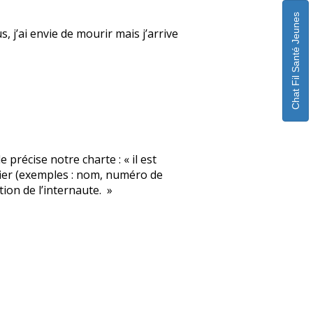
Chat Fil Santé Jeunes
, j’ai envie de mourir mais j’arrive
écise notre charte : « il est
fier (exemples : nom, numéro de
ion de l’internaute. »