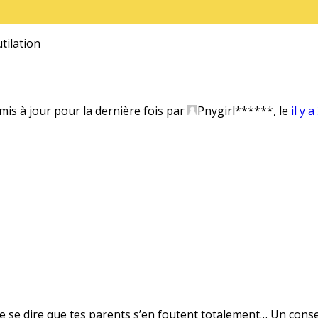
tilation
 mis à jour pour la dernière fois par
Pnygirl******
, le
il y 
e se dire que tes parents s’en foutent totalement… Un conseil