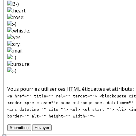
Vous pourriez utiliser ces
HTML
étiquettes et attributs :
<a href="" title="" rel="" target=""> <blockquote cit
<code> <pre class=""> <em> <strong> <del datetime="" 
<ins datetime="" cite=""> <ul> <ol start=""> <li> <im
border="" alt="" height="" width="">
Submitting
Envoyer