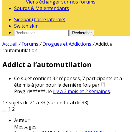
Viens échanger sur nos forums
Sourds & Malentendants
Sidebar (barre latérale)
Switch skin
Rechercher
Accueil
/
Forums
/
Drogues et Addictions
/
Addict a
l’automutilation
Addict a l’automutilation
Ce sujet contient 32 réponses, 7 participants et a
été mis à jour pour la dernière fois par
Pnygirl******
, le
il y a 3 mois et 2 semaines
.
13 sujets de 21 à 33 (sur un total de 33)
←
1
2
Auteur
Messages