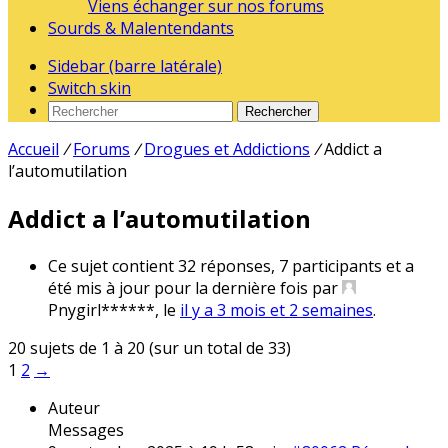
Viens échanger sur nos forums
Sourds & Malentendants
Sidebar (barre latérale)
Switch skin
Rechercher
Accueil
/
Forums
/
Drogues et Addictions
/
Addict a
l’automutilation
Addict a l’automutilation
Ce sujet contient 32 réponses, 7 participants et a
été mis à jour pour la dernière fois par
Pnygirl******
, le
il y a 3 mois et 2 semaines
.
20 sujets de 1 à 20 (sur un total de 33)
1
2
→
Auteur
Messages