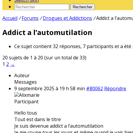
Switch skin
Rechercher
Accueil
/
Forums
/
Drogues et Addictions
/
Addict a l’automu
Addict a l’automutilation
Ce sujet contient 32 réponses, 7 participants et a été
20 sujets de 1 à 20 (sur un total de 33)
1
2
→
Auteur
Messages
9 septembre 2025 à 19 h 58 min
#80062
Répondre
Alixmarie
Participant
Hello tous
Tout est dans le titre
Je suis devenue addict a l’automutilation
Je me coupe tous les jours et même quand je vais bien