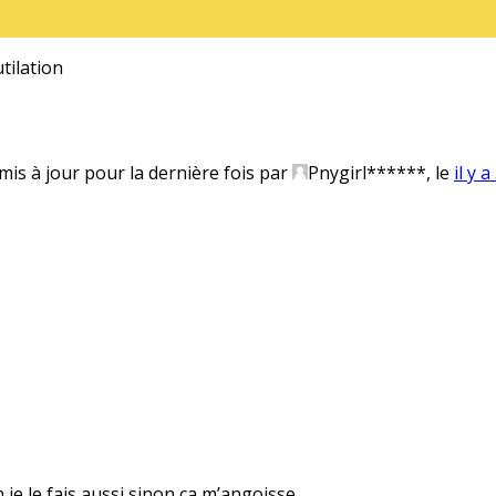
tilation
 mis à jour pour la dernière fois par
Pnygirl******
, le
il y 
 je le fais aussi sinon ça m’angoisse