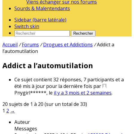
Viens échanger sur nos forums
Sourds & Malentendants
Sidebar (barre latérale)
Switch skin
Rechercher
Accueil
/
Forums
/
Drogues et Addictions
/
Addict a
l’automutilation
Addict a l’automutilation
Ce sujet contient 32 réponses, 7 participants et a
été mis à jour pour la dernière fois par
Pnygirl******
, le
il y a 3 mois et 2 semaines
.
20 sujets de 1 à 20 (sur un total de 33)
1
2
→
Auteur
Messages