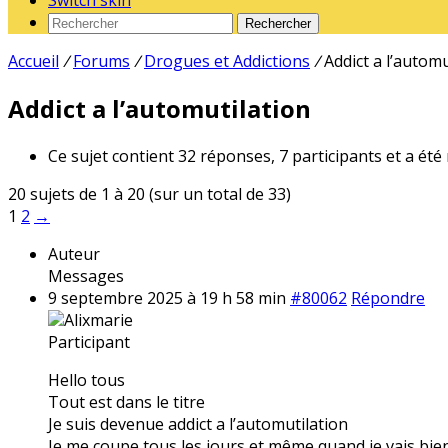
Switch skin
Rechercher
Accueil
/
Forums
/
Drogues et Addictions
/
Addict a l’automu
Addict a l’automutilation
Ce sujet contient 32 réponses, 7 participants et a été
20 sujets de 1 à 20 (sur un total de 33)
1
2
→
Auteur
Messages
9 septembre 2025 à 19 h 58 min
#80062
Répondre
Alixmarie
Participant
Hello tous
Tout est dans le titre
Je suis devenue addict a l’automutilation
Je me coupe tous les jours et même quand je vais bien