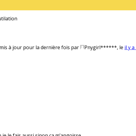
tilation
 mis à jour pour la dernière fois par
Pnygirl******
, le
il y 
 je le fais aussi sinon ça m’angoisse