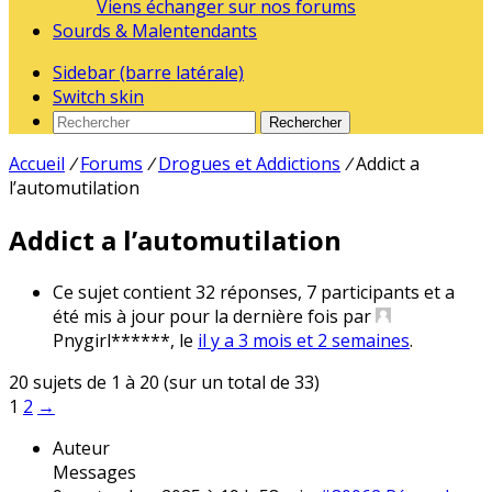
Viens échanger sur nos forums
Sourds & Malentendants
Sidebar (barre latérale)
Switch skin
Rechercher
Accueil
/
Forums
/
Drogues et Addictions
/
Addict a
l’automutilation
Addict a l’automutilation
Ce sujet contient 32 réponses, 7 participants et a
été mis à jour pour la dernière fois par
Pnygirl******
, le
il y a 3 mois et 2 semaines
.
20 sujets de 1 à 20 (sur un total de 33)
1
2
→
Auteur
Messages