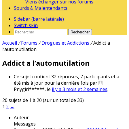
Viens échanger sur nos forums
Sourds & Malentendants
Sidebar (barre latérale)
Switch skin
Rechercher
Accueil
/
Forums
/
Drogues et Addictions
/
Addict a
l’automutilation
Addict a l’automutilation
Ce sujet contient 32 réponses, 7 participants et a
été mis à jour pour la dernière fois par
Pnygirl******
, le
il y a 3 mois et 2 semaines
.
20 sujets de 1 à 20 (sur un total de 33)
1
2
→
Auteur
Messages