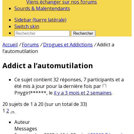
Viens échanger sur nos forums
Sourds & Malentendants
Sidebar (barre latérale)
Switch skin
Rechercher
Accueil
/
Forums
/
Drogues et Addictions
/
Addict a
l’automutilation
Addict a l’automutilation
Ce sujet contient 32 réponses, 7 participants et a
été mis à jour pour la dernière fois par
Pnygirl******
, le
il y a 3 mois et 2 semaines
.
20 sujets de 1 à 20 (sur un total de 33)
1
2
→
Auteur
Messages