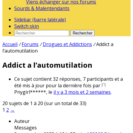
Viens échanger sur nos forums
Sourds & Malentendants
Sidebar (barre latérale)
Switch skin
Rechercher
Accueil
/
Forums
/
Drogues et Addictions
/
Addict a
l’automutilation
Addict a l’automutilation
Ce sujet contient 32 réponses, 7 participants et a
été mis à jour pour la dernière fois par
Pnygirl******
, le
il y a 3 mois et 2 semaines
.
20 sujets de 1 à 20 (sur un total de 33)
1
2
→
Auteur
Messages