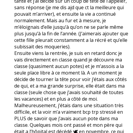
tante et j’ai décidé sur un coup de tête de l’appeler,
sans réponse (je me dis ajd que ct la meilleure qui
pouvait m’arriver), et ensuite la vie a continué
normalement. Mais au fur et à mesure, je
m’éloignais d’elle jusqu’à qu’on ne se parle même
plus jusqu’à la fin de l’année. (J’aimerais ajouter que
cette fille pleurait constamment a la récré et qu’elle
subissait des moqueries).
Ensuite viens la rentrée, je suis en retard donc je
vais directement en classe quand je découvre ma
classe (quasiment aucun potes) et je m’assois a la
seule place libre à ce moment là. A un moment je
décide de tourner la tête pour voir j’étais aux côtés
de qui, et a ma grande surprise, elle était dans ma
classe (seule chose que j’avais souhaité de toutes
les vacances) et en plus a côté de moi.
Malheureusement, j’étais dans une situation très
difficile, et la voir m’a vraiment bcp trp stressé en
PLUS de savoir que j’avais aucun pote dans ma
classe. Quelques mois ont passé et mon père qui
était a l’hôpital est décédé 🕊️ en novembre, ce qui