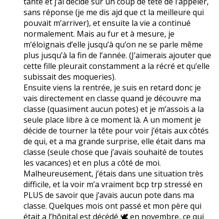
tante et j’ai décidé sur un coup de tête de l’appeler,
sans réponse (je me dis ajd que ct la meilleure qui
pouvait m’arriver), et ensuite la vie a continué
normalement. Mais au fur et à mesure, je
m’éloignais d’elle jusqu’à qu’on ne se parle même
plus jusqu’à la fin de l’année. (J’aimerais ajouter que
cette fille pleurait constamment a la récré et qu’elle
subissait des moqueries).
Ensuite viens la rentrée, je suis en retard donc je
vais directement en classe quand je découvre ma
classe (quasiment aucun potes) et je m’assois a la
seule place libre à ce moment là. A un moment je
décide de tourner la tête pour voir j’étais aux côtés
de qui, et a ma grande surprise, elle était dans ma
classe (seule chose que j’avais souhaité de toutes
les vacances) et en plus a côté de moi.
Malheureusement, j’étais dans une situation très
difficile, et la voir m’a vraiment bcp trp stressé en
PLUS de savoir que j’avais aucun pote dans ma
classe. Quelques mois ont passé et mon père qui
était a l’hôpital est décédé 🕊️ en novembre, ce qui