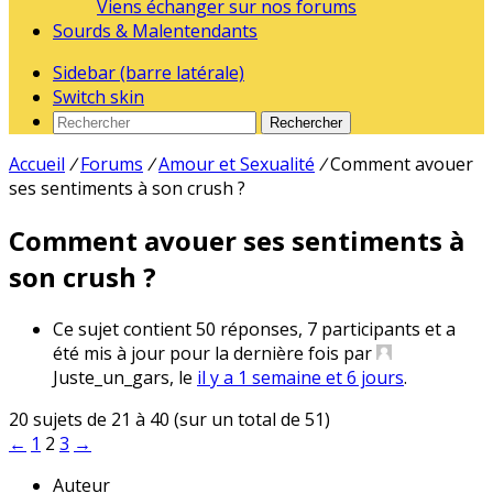
Viens échanger sur nos forums
Sourds & Malentendants
Sidebar (barre latérale)
Switch skin
Rechercher
Accueil
/
Forums
/
Amour et Sexualité
/
Comment avouer
ses sentiments à son crush ?
Comment avouer ses sentiments à
son crush ?
Ce sujet contient 50 réponses, 7 participants et a
été mis à jour pour la dernière fois par
Juste_un_gars
, le
il y a 1 semaine et 6 jours
.
20 sujets de 21 à 40 (sur un total de 51)
←
1
2
3
→
Auteur