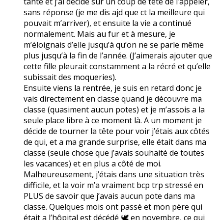
tante et j’ai décidé sur un coup de tête de l’appeler,
sans réponse (je me dis ajd que ct la meilleure qui
pouvait m’arriver), et ensuite la vie a continué
normalement. Mais au fur et à mesure, je
m’éloignais d’elle jusqu’à qu’on ne se parle même
plus jusqu’à la fin de l’année. (J’aimerais ajouter que
cette fille pleurait constamment a la récré et qu’elle
subissait des moqueries).
Ensuite viens la rentrée, je suis en retard donc je
vais directement en classe quand je découvre ma
classe (quasiment aucun potes) et je m’assois a la
seule place libre à ce moment là. A un moment je
décide de tourner la tête pour voir j’étais aux côtés
de qui, et a ma grande surprise, elle était dans ma
classe (seule chose que j’avais souhaité de toutes
les vacances) et en plus a côté de moi.
Malheureusement, j’étais dans une situation très
difficile, et la voir m’a vraiment bcp trp stressé en
PLUS de savoir que j’avais aucun pote dans ma
classe. Quelques mois ont passé et mon père qui
était a l’hôpital est décédé 🕊️ en novembre, ce qui