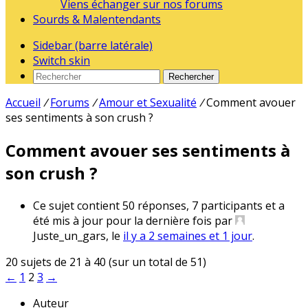
Viens échanger sur nos forums
Sourds & Malentendants
Sidebar (barre latérale)
Switch skin
Rechercher
Accueil
/
Forums
/
Amour et Sexualité
/
Comment avouer
ses sentiments à son crush ?
Comment avouer ses sentiments à
son crush ?
Ce sujet contient 50 réponses, 7 participants et a
été mis à jour pour la dernière fois par
Juste_un_gars
, le
il y a 2 semaines et 1 jour
.
20 sujets de 21 à 40 (sur un total de 51)
←
1
2
3
→
Auteur