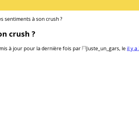
 sentiments à son crush ?
n crush ?
 mis à jour pour la dernière fois par
Juste_un_gars
, le
il y 