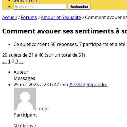
Switch skin
Rechercher
Accueil
/
Forums
/
Amour et Sexualité
/
Comment avouer ses
Comment avouer ses sentiments à so
Ce sujet contient 50 réponses, 7 participants et a été
20 sujets de 21 à 40 (sur un total de 51)
←
1
2
3
→
Auteur
Messages
25 mai 2025 à 23 h 47 min
#73413
Répondre
Loupi
Participant
@Lélé.love