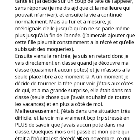
tante et j’ai décidé sur un coup de tête de l’appeler,
sans réponse (je me dis ajd que ct la meilleure qui
pouvait m’arriver), et ensuite la vie a continué
normalement. Mais au fur et à mesure, je
m’éloignais d’elle jusqu’à qu’on ne se parle même
plus jusqu’à la fin de l’année. (J’aimerais ajouter que
cette fille pleurait constamment a la récré et qu’elle
subissait des moqueries).
Ensuite viens la rentrée, je suis en retard donc je
vais directement en classe quand je découvre ma
classe (quasiment aucun potes) et je m’assois a la
seule place libre à ce moment là. A un moment je
décide de tourner la tête pour voir j’étais aux côtés
de qui, et a ma grande surprise, elle était dans ma
classe (seule chose que j’avais souhaité de toutes
les vacances) et en plus a côté de moi.
Malheureusement, j’étais dans une situation très
difficile, et la voir m’a vraiment bcp trp stressé en
PLUS de savoir que j’avais aucun pote dans ma
classe. Quelques mois ont passé et mon père qui
était a l’hôpital est décédé 🕊️ en novembre, ce qui