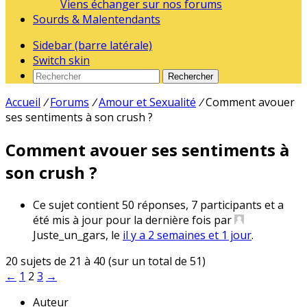
Viens échanger sur nos forums
Sourds & Malentendants
Sidebar (barre latérale)
Switch skin
Rechercher
Accueil
/
Forums
/
Amour et Sexualité
/
Comment avouer
ses sentiments à son crush ?
Comment avouer ses sentiments à
son crush ?
Ce sujet contient 50 réponses, 7 participants et a
été mis à jour pour la dernière fois par
Juste_un_gars
, le
il y a 2 semaines et 1 jour
.
20 sujets de 21 à 40 (sur un total de 51)
←
1
2
3
→
Auteur