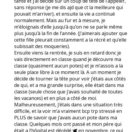
tante et j’ai décidé sur un coup de tête de l’appeler,
sans réponse (je me dis ajd que ct la meilleure qui
pouvait m’arriver), et ensuite la vie a continué
normalement. Mais au fur et à mesure, je
m’éloignais d’elle jusqu’à qu’on ne se parle même
plus jusqu’à la fin de l’année. (J’aimerais ajouter que
cette fille pleurait constamment a la récré et qu’elle
subissait des moqueries).
Ensuite viens la rentrée, je suis en retard donc je
vais directement en classe quand je découvre ma
classe (quasiment aucun potes) et je m’assois a la
seule place libre à ce moment là. A un moment je
décide de tourner la tête pour voir j’étais aux côtés
de qui, et a ma grande surprise, elle était dans ma
classe (seule chose que j’avais souhaité de toutes
les vacances) et en plus a côté de moi.
Malheureusement, j’étais dans une situation très
difficile, et la voir m’a vraiment bcp trp stressé en
PLUS de savoir que j’avais aucun pote dans ma
classe. Quelques mois ont passé et mon père qui
était a l’hôpital est décédé 🕊️ en novembre, ce qui