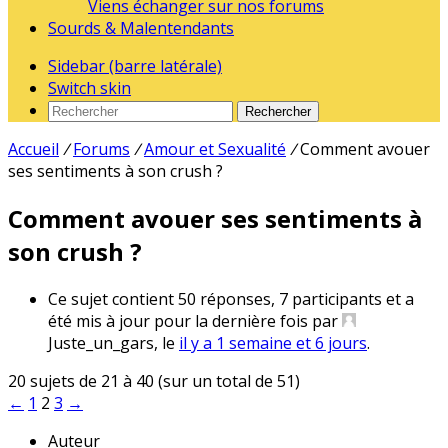
Viens échanger sur nos forums
Sourds & Malentendants
Sidebar (barre latérale)
Switch skin
Rechercher
Accueil
/
Forums
/
Amour et Sexualité
/
Comment avouer
ses sentiments à son crush ?
Comment avouer ses sentiments à
son crush ?
Ce sujet contient 50 réponses, 7 participants et a
été mis à jour pour la dernière fois par
Juste_un_gars
, le
il y a 1 semaine et 6 jours
.
20 sujets de 21 à 40 (sur un total de 51)
←
1
2
3
→
Auteur