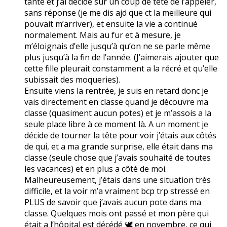
tante et j’ai décidé sur un coup de tête de l’appeler,
sans réponse (je me dis ajd que ct la meilleure qui
pouvait m’arriver), et ensuite la vie a continué
normalement. Mais au fur et à mesure, je
m’éloignais d’elle jusqu’à qu’on ne se parle même
plus jusqu’à la fin de l’année. (J’aimerais ajouter que
cette fille pleurait constamment a la récré et qu’elle
subissait des moqueries).
Ensuite viens la rentrée, je suis en retard donc je
vais directement en classe quand je découvre ma
classe (quasiment aucun potes) et je m’assois a la
seule place libre à ce moment là. A un moment je
décide de tourner la tête pour voir j’étais aux côtés
de qui, et a ma grande surprise, elle était dans ma
classe (seule chose que j’avais souhaité de toutes
les vacances) et en plus a côté de moi.
Malheureusement, j’étais dans une situation très
difficile, et la voir m’a vraiment bcp trp stressé en
PLUS de savoir que j’avais aucun pote dans ma
classe. Quelques mois ont passé et mon père qui
était a l’hôpital est décédé 🕊️ en novembre, ce qui