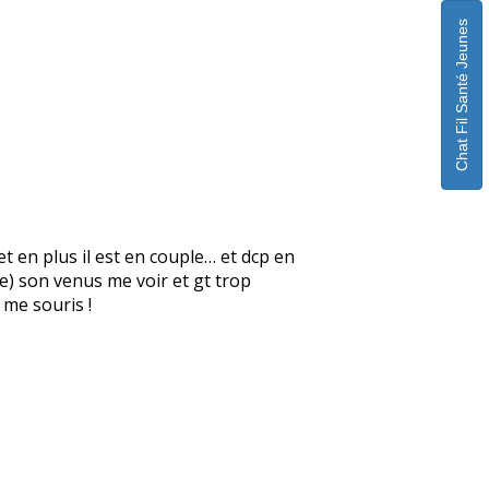
Chat Fil Santé Jeunes
t en plus il est en couple… et dcp en
te) son venus me voir et gt trop
 me souris !