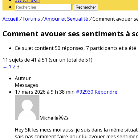
Switch skin
Rechercher
Accueil
/
Forums
/
Amour et Sexualité
/
Comment avouer ses
Comment avouer ses sentiments à so
Ce sujet contient 50 réponses, 7 participants et a été
11 sujets de 41 à 51 (sur un total de 51)
←
1
2
3
Auteur
Messages
17 mars 2026 à 9 h 38 min
#92930
Répondre
Michelle😻🧸
Hey Slt les mecs moi aussi je suis dans la même situat
sais pas comment faire pour lui avouer mes sentiments 