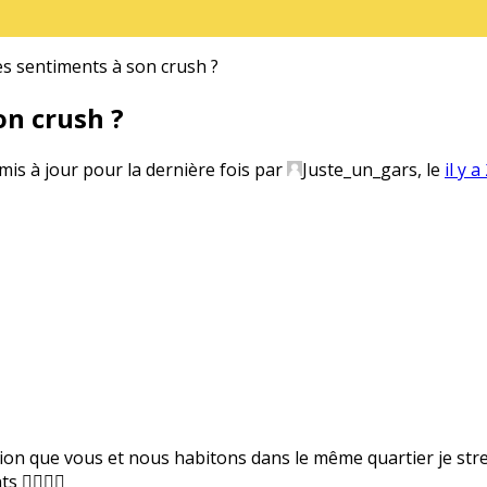
 sentiments à son crush ?
n crush ?
 mis à jour pour la dernière fois par
Juste_un_gars
, le
il y 
ion que vous et nous habitons dans le même quartier je stres
‍♀️🤷‍♀️