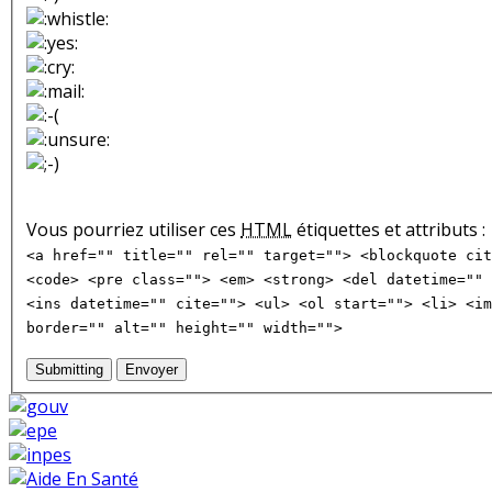
Vous pourriez utiliser ces
HTML
étiquettes et attributs :
<a href="" title="" rel="" target=""> <blockquote cit
<code> <pre class=""> <em> <strong> <del datetime="" 
<ins datetime="" cite=""> <ul> <ol start=""> <li> <im
border="" alt="" height="" width="">
Submitting
Envoyer