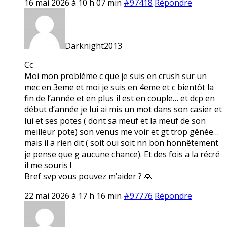
16 mai 2026 à 10 h 07 min
#97418
Répondre
Darknight2013
Cc
Moi mon problème c que je suis en crush sur un
mec en 3eme et moi je suis en 4eme et c bientôt la
fin de l’année et en plus il est en couple… et dcp en
début d’année je lui ai mis un mot dans son casier et
lui et ses potes ( dont sa meuf et la meuf de son
meilleur pote) son venus me voir et gt trop gênée…
mais il a rien dit ( soit oui soit nn bon honnêtement
je pense que g aucune chance). Et des fois a la récré
il me souris !
Bref svp vous pouvez m’aider ? 🙏
22 mai 2026 à 17 h 16 min
#97776
Répondre