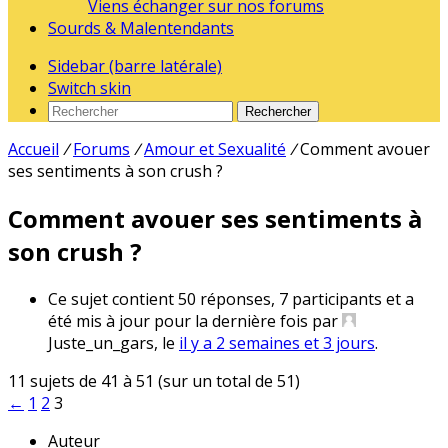
Viens échanger sur nos forums
Sourds & Malentendants
Sidebar (barre latérale)
Switch skin
Rechercher
Accueil
/
Forums
/
Amour et Sexualité
/
Comment avouer
ses sentiments à son crush ?
Comment avouer ses sentiments à
son crush ?
Ce sujet contient 50 réponses, 7 participants et a
été mis à jour pour la dernière fois par
Juste_un_gars
, le
il y a 2 semaines et 3 jours
.
11 sujets de 41 à 51 (sur un total de 51)
←
1
2
3
Auteur