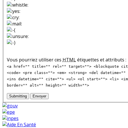
Vous pourriez utiliser ces
HTML
étiquettes et attributs :
<a href="" title="" rel="" target=""> <blockquote cit
<code> <pre class=""> <em> <strong> <del datetime="" 
<ins datetime="" cite=""> <ul> <ol start=""> <li> <im
border="" alt="" height="" width="">
Submitting
Envoyer