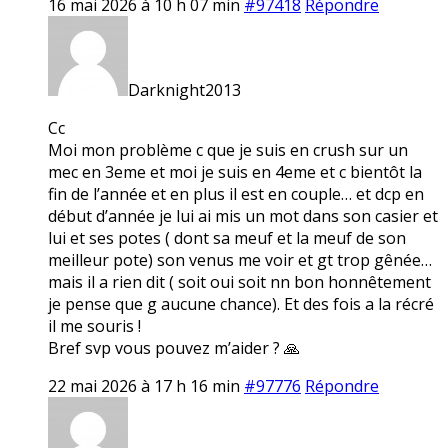
16 mai 2026 à 10 h 07 min
#97418
Répondre
Darknight2013
Cc
Moi mon problème c que je suis en crush sur un
mec en 3eme et moi je suis en 4eme et c bientôt la
fin de l’année et en plus il est en couple… et dcp en
début d’année je lui ai mis un mot dans son casier et
lui et ses potes ( dont sa meuf et la meuf de son
meilleur pote) son venus me voir et gt trop gênée…
mais il a rien dit ( soit oui soit nn bon honnêtement
je pense que g aucune chance). Et des fois a la récré
il me souris !
Bref svp vous pouvez m’aider ? 🙏
22 mai 2026 à 17 h 16 min
#97776
Répondre