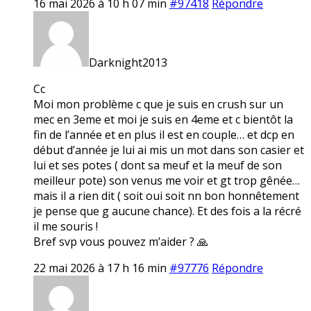
16 mai 2026 à 10 h 07 min
#97418
Répondre
Darknight2013
Cc
Moi mon problème c que je suis en crush sur un
mec en 3eme et moi je suis en 4eme et c bientôt la
fin de l’année et en plus il est en couple… et dcp en
début d’année je lui ai mis un mot dans son casier et
lui et ses potes ( dont sa meuf et la meuf de son
meilleur pote) son venus me voir et gt trop gênée…
mais il a rien dit ( soit oui soit nn bon honnêtement
je pense que g aucune chance). Et des fois a la récré
il me souris !
Bref svp vous pouvez m’aider ? 🙏
22 mai 2026 à 17 h 16 min
#97776
Répondre