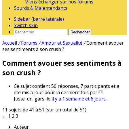
Viens échanger sur nos forums
Sourds & Malentendants
Sidebar (barre latérale)
Switch skin
Rechercher
Accueil
/
Forums
/
Amour et Sexualité
/
Comment avouer
ses sentiments à son crush ?
Comment avouer ses sentiments à
son crush ?
Ce sujet contient 50 réponses, 7 participants et a
été mis à jour pour la dernière fois par
Juste_un_gars
, le
il y a 1 semaine et 6 jours
.
11 sujets de 41 à 51 (sur un total de 51)
←
1
2
3
Auteur