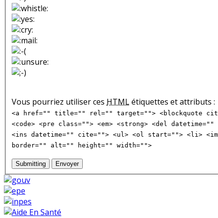
Vous pourriez utiliser ces
HTML
étiquettes et attributs :
<a href="" title="" rel="" target=""> <blockquote cit
<code> <pre class=""> <em> <strong> <del datetime="" 
<ins datetime="" cite=""> <ul> <ol start=""> <li> <im
border="" alt="" height="" width="">
Submitting
Envoyer