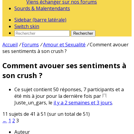
Viens échanger sur nos forums
Sourds & Malentendants
Sidebar (barre latérale)
Switch skin
Rechercher
Accueil
/
Forums
/
Amour et Sexualité
/
Comment avouer
ses sentiments à son crush ?
Comment avouer ses sentiments à
son crush ?
Ce sujet contient 50 réponses, 7 participants et a
été mis à jour pour la dernière fois par
Juste_un_gars
, le
il y a 2 semaines et 3 jours
.
11 sujets de 41 à 51 (sur un total de 51)
←
1
2
3
Auteur