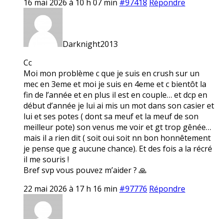
16 mai 2026 à 10 h 07 min
#97418
Répondre
Darknight2013
Cc
Moi mon problème c que je suis en crush sur un
mec en 3eme et moi je suis en 4eme et c bientôt la
fin de l’année et en plus il est en couple… et dcp en
début d’année je lui ai mis un mot dans son casier et
lui et ses potes ( dont sa meuf et la meuf de son
meilleur pote) son venus me voir et gt trop gênée…
mais il a rien dit ( soit oui soit nn bon honnêtement
je pense que g aucune chance). Et des fois a la récré
il me souris !
Bref svp vous pouvez m’aider ? 🙏
22 mai 2026 à 17 h 16 min
#97776
Répondre