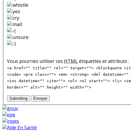
Vous pourriez utiliser ces
HTML
étiquettes et attributs :
<a href="" title="" rel="" target=""> <blockquote cit
<code> <pre class=""> <em> <strong> <del datetime="" 
<ins datetime="" cite=""> <ul> <ol start=""> <li> <im
border="" alt="" height="" width="">
Submitting
Envoyer