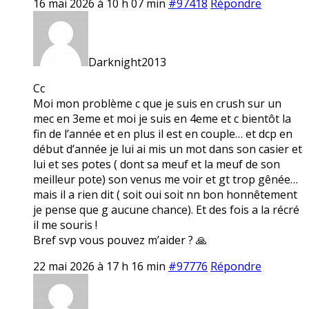
16 mai 2026 à 10 h 07 min
#97418
Répondre
Darknight2013
Cc
Moi mon problème c que je suis en crush sur un
mec en 3eme et moi je suis en 4eme et c bientôt la
fin de l’année et en plus il est en couple… et dcp en
début d’année je lui ai mis un mot dans son casier et
lui et ses potes ( dont sa meuf et la meuf de son
meilleur pote) son venus me voir et gt trop gênée…
mais il a rien dit ( soit oui soit nn bon honnêtement
je pense que g aucune chance). Et des fois a la récré
il me souris !
Bref svp vous pouvez m’aider ? 🙏
22 mai 2026 à 17 h 16 min
#97776
Répondre