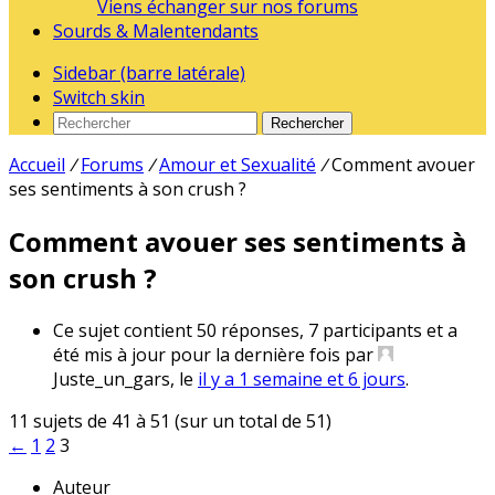
Viens échanger sur nos forums
Sourds & Malentendants
Sidebar (barre latérale)
Switch skin
Rechercher
Accueil
/
Forums
/
Amour et Sexualité
/
Comment avouer
ses sentiments à son crush ?
Comment avouer ses sentiments à
son crush ?
Ce sujet contient 50 réponses, 7 participants et a
été mis à jour pour la dernière fois par
Juste_un_gars
, le
il y a 1 semaine et 6 jours
.
11 sujets de 41 à 51 (sur un total de 51)
←
1
2
3
Auteur