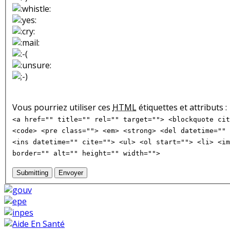
Vous pourriez utiliser ces
HTML
étiquettes et attributs :
<a href="" title="" rel="" target=""> <blockquote cit
<code> <pre class=""> <em> <strong> <del datetime="" 
<ins datetime="" cite=""> <ul> <ol start=""> <li> <im
border="" alt="" height="" width="">
Submitting
Envoyer