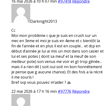
16 mai 2026 à 10 h 07 min
#97418
Répondre
Darknight2013
Cc
Moi mon problème c que je suis en crush sur un
mec en 3eme et moi je suis en 4eme et c bientôt la
fin de l’année et en plus il est en couple… et dcp en
début d’année je lui ai mis un mot dans son casier et
lui et ses potes ( dont sa meuf et la meuf de son
meilleur pote) son venus me voir et gt trop gênée…
mais il a rien dit ( soit oui soit nn bon honnêtement
je pense que g aucune chance). Et des fois a la récré
il me souris !
Bref svp vous pouvez m’aider ? 🙏
22 mai 2026 à 17 h 16 min
#97776
Répondre