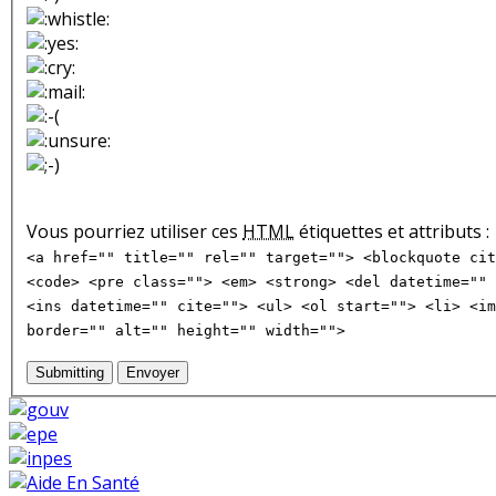
Vous pourriez utiliser ces
HTML
étiquettes et attributs :
<a href="" title="" rel="" target=""> <blockquote cit
<code> <pre class=""> <em> <strong> <del datetime="" 
<ins datetime="" cite=""> <ul> <ol start=""> <li> <im
border="" alt="" height="" width="">
Submitting
Envoyer