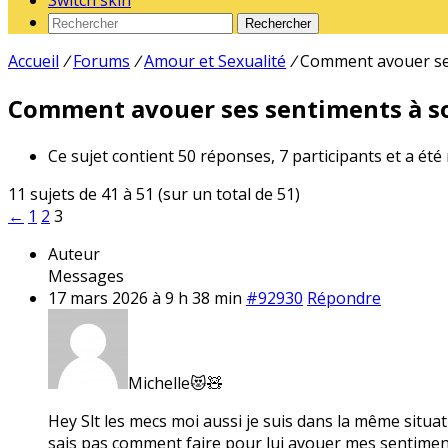
Switch skin
Rechercher
Accueil
/
Forums
/
Amour et Sexualité
/
Comment avouer ses
Comment avouer ses sentiments à so
Ce sujet contient 50 réponses, 7 participants et a été
11 sujets de 41 à 51 (sur un total de 51)
←
1
2
3
Auteur
Messages
17 mars 2026 à 9 h 38 min
#92930
Répondre
Michelle😻🧸
Hey Slt les mecs moi aussi je suis dans la même situat
sais pas comment faire pour lui avouer mes sentiments 