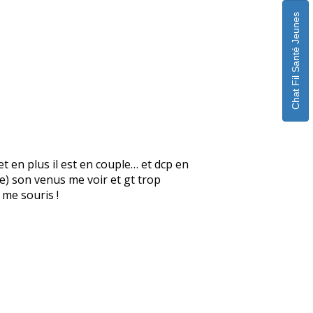
Chat Fil Santé Jeunes
t en plus il est en couple… et dcp en
te) son venus me voir et gt trop
 me souris !