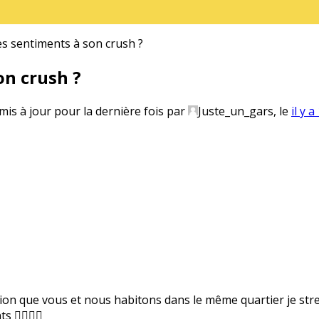
 sentiments à son crush ?
n crush ?
 mis à jour pour la dernière fois par
Juste_un_gars
, le
il y 
ion que vous et nous habitons dans le même quartier je stres
‍♀️🤷‍♀️