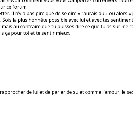
rait savoir comment vous vous comportez l’un envers l’autre e
sur ce forum.
ter. Il n’y a pas pire que de se dire « j’aurais du » ou alors «
. Sois la plus honnête possible avec lui et avec tes sentimen
) mais au contraire que tu puisses dire ce que tu as sur me c
is ça pour toi et te sentir mieux.
 rapprocher de lui et de parler de sujet comme l’amour, le se