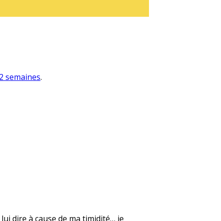
a 2 semaines
.
lui dire à cause de ma timidité… je