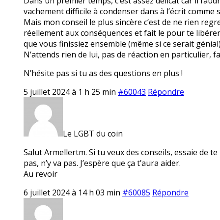
Dans un premier temps, c’est assez délicat car il faud
vachement difficile à condenser dans à l’écrit comme 
Mais mon conseil le plus sincère c’est de ne rien regret
réellement aux conséquences et fait le pour te libérer
que vous finissiez ensemble (même si ce serait génial
N’attends rien de lui, pas de réaction en particulier, fa
N’hésite pas si tu as des questions en plus !
5 juillet 2024 à 1 h 25 min
#60043
Répondre
Le LGBT du coin
Salut Armellertm. Si tu veux des conseils, essaie de te
pas, n’y va pas. J’espère que ça t’aura aider.
Au revoir
6 juillet 2024 à 14 h 03 min
#60085
Répondre