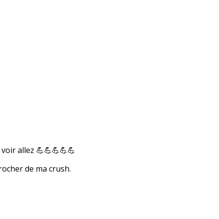
 voir allez 💪💪💪💪💪
rocher de ma crush.