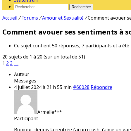
Switch skin
Rechercher
Accueil
/
Forums
/
Amour et Sexualité
/
Comment avouer ses
Comment avouer ses sentiments à so
Ce sujet contient 50 réponses, 7 participants et a été
20 sujets de 1 à 20 (sur un total de 51)
1
2
3
→
Auteur
Messages
4 juillet 2024 à 21 h 55 min
#60028
Répondre
Armelle***
Participant
Bonjour, depuis la rentrée j’ai un crush, j’aime un gar