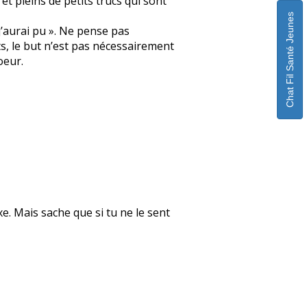
t pleins de petits trucs qui sont
Chat Fil Santé Jeunes
 j’aurai pu ». Ne pense pas
ts, le but n’est pas nécessairement
oeur.
xe. Mais sache que si tu ne le sent