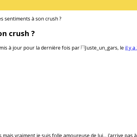
 sentiments à son crush ?
n crush ?
 mis à jour pour la dernière fois par
Juste_un_gars
, le
il y 
s mais vraiment je suis folle amoureuse de lui… j’arrive pas à 