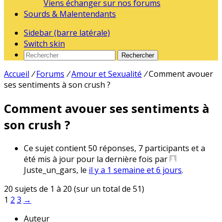
Viens échanger sur nos forums
Sourds & Malentendants
Sidebar (barre latérale)
Switch skin
Rechercher
Accueil
/
Forums
/
Amour et Sexualité
/
Comment avouer
ses sentiments à son crush ?
Comment avouer ses sentiments à
son crush ?
Ce sujet contient 50 réponses, 7 participants et a
été mis à jour pour la dernière fois par
Juste_un_gars
, le
il y a 1 semaine et 6 jours
.
20 sujets de 1 à 20 (sur un total de 51)
1
2
3
→
Auteur