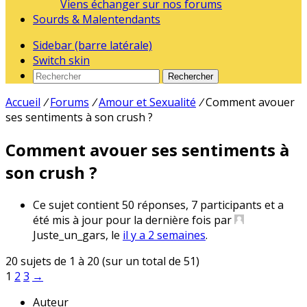
Viens échanger sur nos forums
Sourds & Malentendants
Sidebar (barre latérale)
Switch skin
Rechercher
Accueil
/
Forums
/
Amour et Sexualité
/
Comment avouer
ses sentiments à son crush ?
Comment avouer ses sentiments à
son crush ?
Ce sujet contient 50 réponses, 7 participants et a
été mis à jour pour la dernière fois par
Juste_un_gars
, le
il y a 2 semaines
.
20 sujets de 1 à 20 (sur un total de 51)
1
2
3
→
Auteur