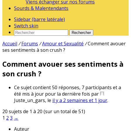
Viens échanger sur nos forums
Sourds & Malentendants
Sidebar (barre latérale)
Switch skin
Rechercher
Accueil
/
Forums
/
Amour et Sexualité
/
Comment avouer
ses sentiments à son crush ?
Comment avouer ses sentiments à
son crush ?
Ce sujet contient 50 réponses, 7 participants et a
été mis à jour pour la dernière fois par
Juste_un_gars
, le
il y a 2 semaines et 1 jour
.
20 sujets de 1 à 20 (sur un total de 51)
1
2
3
→
Auteur