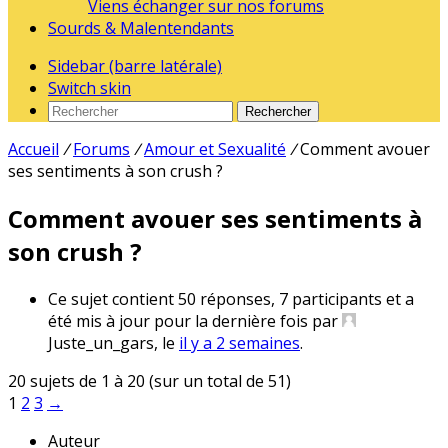
Viens échanger sur nos forums
Sourds & Malentendants
Sidebar (barre latérale)
Switch skin
Rechercher
Accueil
/
Forums
/
Amour et Sexualité
/
Comment avouer
ses sentiments à son crush ?
Comment avouer ses sentiments à
son crush ?
Ce sujet contient 50 réponses, 7 participants et a
été mis à jour pour la dernière fois par
Juste_un_gars
, le
il y a 2 semaines
.
20 sujets de 1 à 20 (sur un total de 51)
1
2
3
→
Auteur