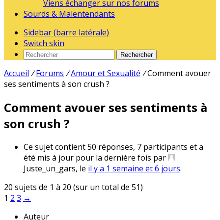
Viens échanger sur nos forums
Sourds & Malentendants
Sidebar (barre latérale)
Switch skin
Rechercher
Accueil
/
Forums
/
Amour et Sexualité
/
Comment avouer
ses sentiments à son crush ?
Comment avouer ses sentiments à
son crush ?
Ce sujet contient 50 réponses, 7 participants et a
été mis à jour pour la dernière fois par
Juste_un_gars
, le
il y a 1 semaine et 6 jours
.
20 sujets de 1 à 20 (sur un total de 51)
1
2
3
→
Auteur