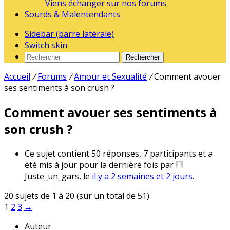
Viens échanger sur nos forums
Sourds & Malentendants
Sidebar (barre latérale)
Switch skin
Rechercher
Accueil
/
Forums
/
Amour et Sexualité
/
Comment avouer
ses sentiments à son crush ?
Comment avouer ses sentiments à
son crush ?
Ce sujet contient 50 réponses, 7 participants et a
été mis à jour pour la dernière fois par
Juste_un_gars
, le
il y a 2 semaines et 2 jours
.
20 sujets de 1 à 20 (sur un total de 51)
1
2
3
→
Auteur