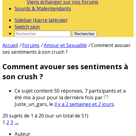
Viens échanger sur nos forums
Sourds & Malentendants
Sidebar (barre latérale)
Switch skin
Rechercher
Accueil
/
Forums
/
Amour et Sexualité
/
Comment avouer
ses sentiments à son crush ?
Comment avouer ses sentiments à
son crush ?
Ce sujet contient 50 réponses, 7 participants et a
été mis à jour pour la dernière fois par
Juste_un_gars
, le
il y a 2 semaines et 2 jours
.
20 sujets de 1 à 20 (sur un total de 51)
1
2
3
→
Auteur