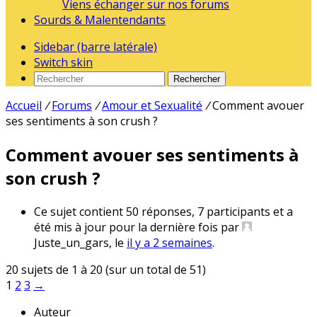
Viens échanger sur nos forums
Sourds & Malentendants
Sidebar (barre latérale)
Switch skin
Rechercher
Accueil
/
Forums
/
Amour et Sexualité
/
Comment avouer
ses sentiments à son crush ?
Comment avouer ses sentiments à
son crush ?
Ce sujet contient 50 réponses, 7 participants et a
été mis à jour pour la dernière fois par
Juste_un_gars
, le
il y a 2 semaines
.
20 sujets de 1 à 20 (sur un total de 51)
1
2
3
→
Auteur