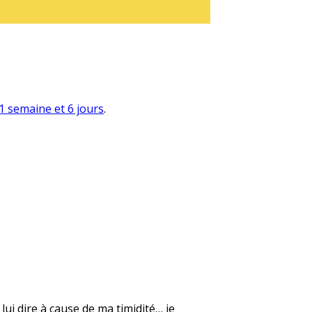
a 1 semaine et 6 jours
.
lui dire à cause de ma timidité… je