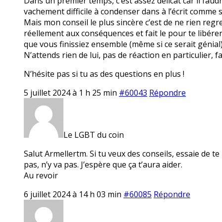
Dans un premier temps, c’est assez délicat car il faud
vachement difficile à condenser dans à l’écrit comme 
Mais mon conseil le plus sincère c’est de ne rien regret
réellement aux conséquences et fait le pour te libérer
que vous finissiez ensemble (même si ce serait génial
N’attends rien de lui, pas de réaction en particulier, fa
N’hésite pas si tu as des questions en plus !
5 juillet 2024 à 1 h 25 min
#60043
Répondre
Le LGBT du coin
Salut Armellertm. Si tu veux des conseils, essaie de te
pas, n’y va pas. J’espère que ça t’aura aider.
Au revoir
6 juillet 2024 à 14 h 03 min
#60085
Répondre