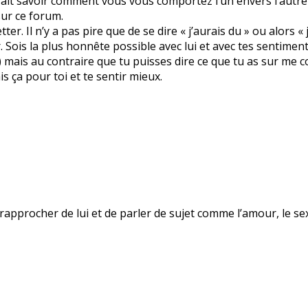
rait savoir comment vous vous comportez l’un envers l’autre e
sur ce forum.
ter. Il n’y a pas pire que de se dire « j’aurais du » ou alors «
. Sois la plus honnête possible avec lui et avec tes sentimen
) mais au contraire que tu puisses dire ce que tu as sur me c
is ça pour toi et te sentir mieux.
 rapprocher de lui et de parler de sujet comme l’amour, le se