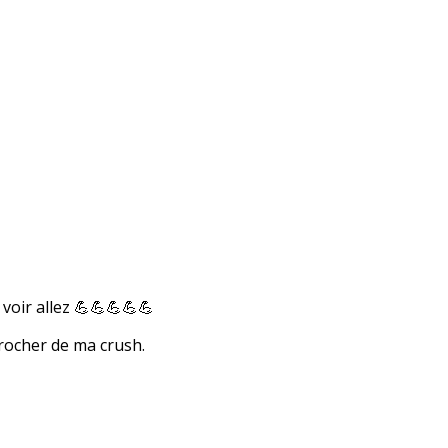
 voir allez 💪💪💪💪💪
rocher de ma crush.