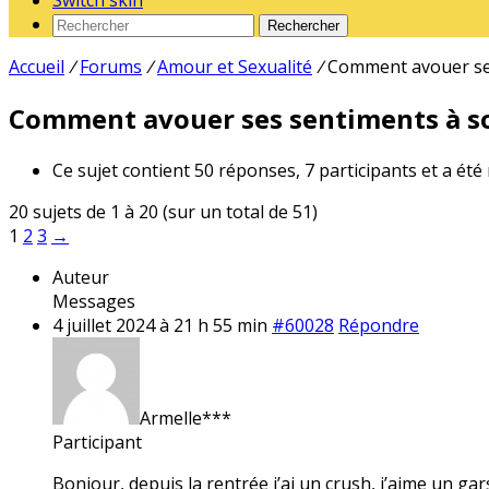
Switch skin
Rechercher
Accueil
/
Forums
/
Amour et Sexualité
/
Comment avouer ses
Comment avouer ses sentiments à so
Ce sujet contient 50 réponses, 7 participants et a été
20 sujets de 1 à 20 (sur un total de 51)
1
2
3
→
Auteur
Messages
4 juillet 2024 à 21 h 55 min
#60028
Répondre
Armelle***
Participant
Bonjour, depuis la rentrée j’ai un crush, j’aime un gar