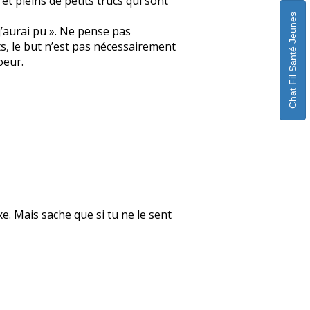
t pleins de petits trucs qui sont
Chat Fil Santé Jeunes
 j’aurai pu ». Ne pense pas
ts, le but n’est pas nécessairement
oeur.
xe. Mais sache que si tu ne le sent