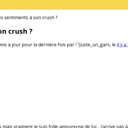
 sentiments à son crush ?
n crush ?
 mis à jour pour la dernière fois par
Juste_un_gars
, le
il y 
s mais vraiment je suis folle amoureuse de lui… j’arrive pas à 