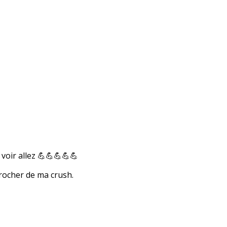
 voir allez 💪💪💪💪💪
rocher de ma crush.