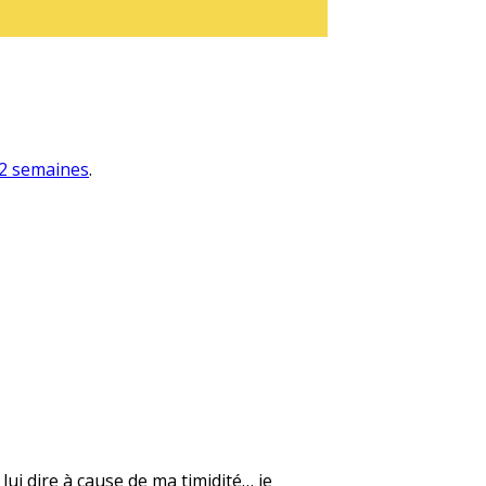
a 2 semaines
.
lui dire à cause de ma timidité… je