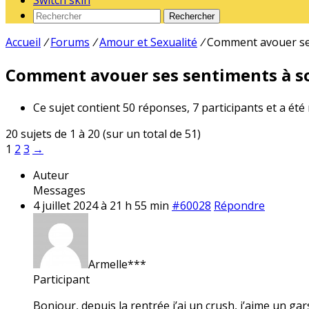
Switch skin
Rechercher
Accueil
/
Forums
/
Amour et Sexualité
/
Comment avouer ses
Comment avouer ses sentiments à so
Ce sujet contient 50 réponses, 7 participants et a été
20 sujets de 1 à 20 (sur un total de 51)
1
2
3
→
Auteur
Messages
4 juillet 2024 à 21 h 55 min
#60028
Répondre
Armelle***
Participant
Bonjour, depuis la rentrée j’ai un crush, j’aime un gar