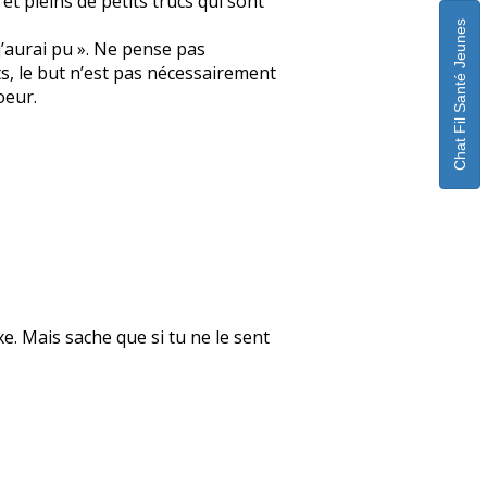
t pleins de petits trucs qui sont
Chat Fil Santé Jeunes
 j’aurai pu ». Ne pense pas
ts, le but n’est pas nécessairement
oeur.
xe. Mais sache que si tu ne le sent