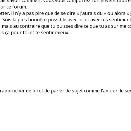
rait savoir comment vous vous comportez l’un envers l’autre e
sur ce forum.
ter. Il n’y a pas pire que de se dire « j’aurais du » ou alors «
. Sois la plus honnête possible avec lui et avec tes sentimen
) mais au contraire que tu puisses dire ce que tu as sur me c
is ça pour toi et te sentir mieux.
 rapprocher de lui et de parler de sujet comme l’amour, le se