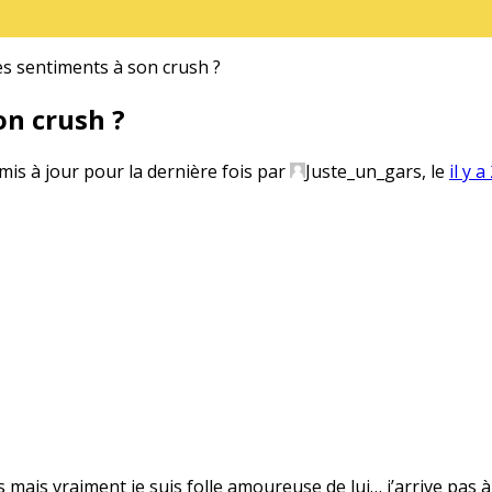
 sentiments à son crush ?
n crush ?
 mis à jour pour la dernière fois par
Juste_un_gars
, le
il y 
s mais vraiment je suis folle amoureuse de lui… j’arrive pas à 