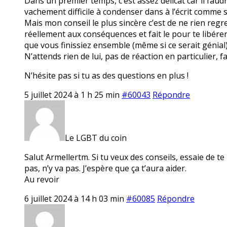
Dans un premier temps, c’est assez délicat car il faud
vachement difficile à condenser dans à l’écrit comme 
Mais mon conseil le plus sincère c’est de ne rien regret
réellement aux conséquences et fait le pour te libérer
que vous finissiez ensemble (même si ce serait génial
N’attends rien de lui, pas de réaction en particulier, fa
N’hésite pas si tu as des questions en plus !
5 juillet 2024 à 1 h 25 min
#60043
Répondre
Le LGBT du coin
Salut Armellertm. Si tu veux des conseils, essaie de te
pas, n’y va pas. J’espère que ça t’aura aider.
Au revoir
6 juillet 2024 à 14 h 03 min
#60085
Répondre