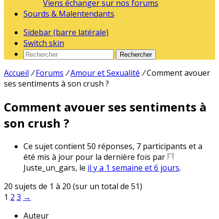
Viens échanger sur nos forums
Sourds & Malentendants
Sidebar (barre latérale)
Switch skin
Rechercher
Accueil
/
Forums
/
Amour et Sexualité
/
Comment avouer
ses sentiments à son crush ?
Comment avouer ses sentiments à
son crush ?
Ce sujet contient 50 réponses, 7 participants et a
été mis à jour pour la dernière fois par
Juste_un_gars
, le
il y a 1 semaine et 6 jours
.
20 sujets de 1 à 20 (sur un total de 51)
1
2
3
→
Auteur