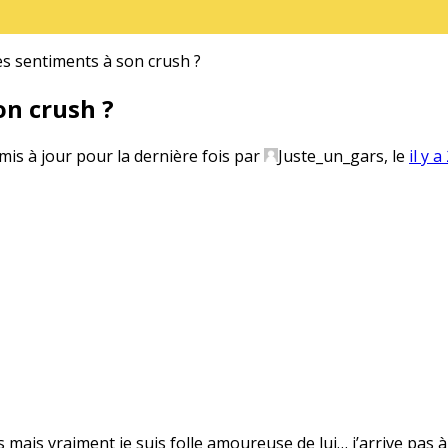
 sentiments à son crush ?
n crush ?
 mis à jour pour la dernière fois par
Juste_un_gars
, le
il y 
s mais vraiment je suis folle amoureuse de lui… j’arrive pas à 