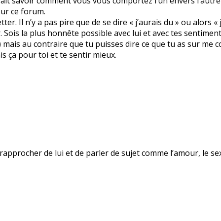
rait savoir comment vous vous comportez l’un envers l’autre e
sur ce forum.
ter. Il n’y a pas pire que de se dire « j’aurais du » ou alors «
. Sois la plus honnête possible avec lui et avec tes sentimen
) mais au contraire que tu puisses dire ce que tu as sur me c
is ça pour toi et te sentir mieux.
 rapprocher de lui et de parler de sujet comme l’amour, le se