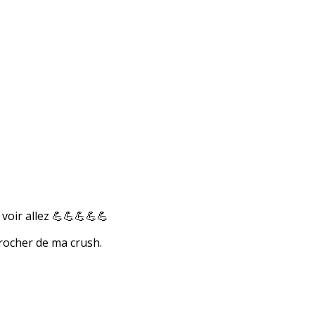
 voir allez 💪💪💪💪💪
rocher de ma crush.