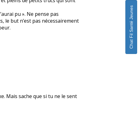
t pleins de petits trucs qui sont
Chat Fil Santé Jeunes
 j’aurai pu ». Ne pense pas
ts, le but n’est pas nécessairement
oeur.
xe. Mais sache que si tu ne le sent