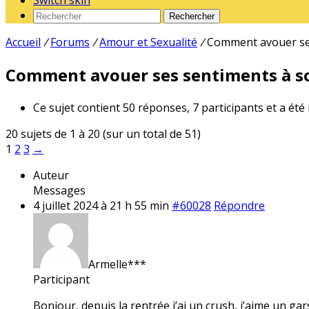
Switch skin
Rechercher
Accueil
/
Forums
/
Amour et Sexualité
/
Comment avouer ses
Comment avouer ses sentiments à so
Ce sujet contient 50 réponses, 7 participants et a été
20 sujets de 1 à 20 (sur un total de 51)
1
2
3
→
Auteur
Messages
4 juillet 2024 à 21 h 55 min
#60028
Répondre
Armelle***
Participant
Bonjour, depuis la rentrée j’ai un crush, j’aime un gar