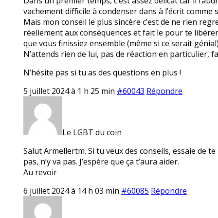
Dans un premier temps, c’est assez délicat car il faud
vachement difficile à condenser dans à l’écrit comme 
Mais mon conseil le plus sincère c’est de ne rien regret
réellement aux conséquences et fait le pour te libérer
que vous finissiez ensemble (même si ce serait génial
N’attends rien de lui, pas de réaction en particulier, fa
N’hésite pas si tu as des questions en plus !
5 juillet 2024 à 1 h 25 min
#60043
Répondre
Le LGBT du coin
Salut Armellertm. Si tu veux des conseils, essaie de te
pas, n’y va pas. J’espère que ça t’aura aider.
Au revoir
6 juillet 2024 à 14 h 03 min
#60085
Répondre