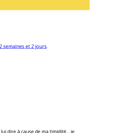
a 2 semaines et 2 jours
.
lui dire à cause de ma timidité… je