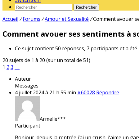
Switch skin
Rechercher
Accueil
/
Forums
/
Amour et Sexualité
/
Comment avouer ses
Comment avouer ses sentiments à so
Ce sujet contient 50 réponses, 7 participants et a été
20 sujets de 1 à 20 (sur un total de 51)
1
2
3
→
Auteur
Messages
4 juillet 2024 à 21 h 55 min
#60028
Répondre
Armelle***
Participant
Bonjour, depuis la rentrée j’ai un crush, j’aime un gar