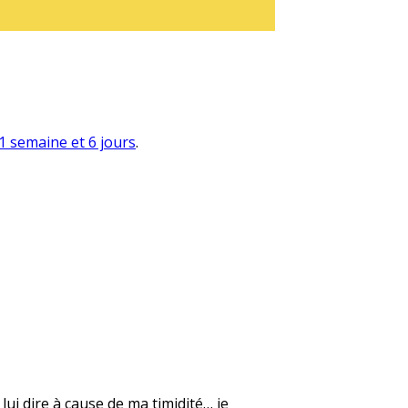
a 1 semaine et 6 jours
.
lui dire à cause de ma timidité… je