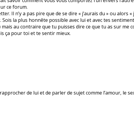
rait savoir comment vous vous comportez l’un envers l’autre e
sur ce forum.
ter. Il n’y a pas pire que de se dire « j’aurais du » ou alors «
. Sois la plus honnête possible avec lui et avec tes sentimen
) mais au contraire que tu puisses dire ce que tu as sur me c
is ça pour toi et te sentir mieux.
 rapprocher de lui et de parler de sujet comme l’amour, le se