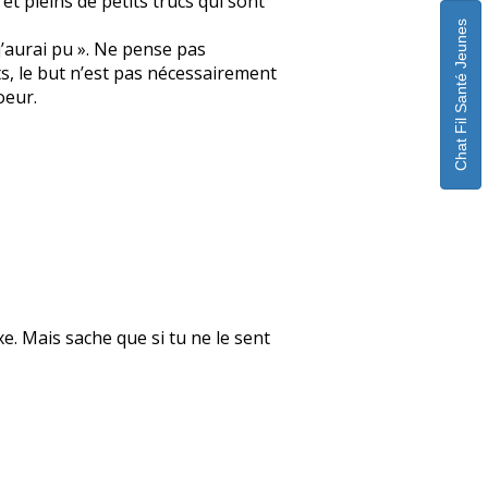
t pleins de petits trucs qui sont
Chat Fil Santé Jeunes
 j’aurai pu ». Ne pense pas
ts, le but n’est pas nécessairement
oeur.
xe. Mais sache que si tu ne le sent