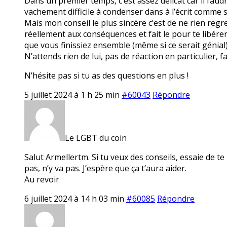
Dans un premier temps, c’est assez délicat car il faud
vachement difficile à condenser dans à l’écrit comme 
Mais mon conseil le plus sincère c’est de ne rien regret
réellement aux conséquences et fait le pour te libérer
que vous finissiez ensemble (même si ce serait génial
N’attends rien de lui, pas de réaction en particulier, fa
N’hésite pas si tu as des questions en plus !
5 juillet 2024 à 1 h 25 min
#60043
Répondre
Le LGBT du coin
Salut Armellertm. Si tu veux des conseils, essaie de te
pas, n’y va pas. J’espère que ça t’aura aider.
Au revoir
6 juillet 2024 à 14 h 03 min
#60085
Répondre