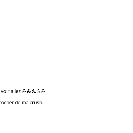
 voir allez 💪💪💪💪💪
rocher de ma crush.