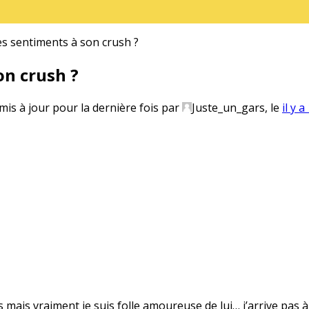
 sentiments à son crush ?
n crush ?
 mis à jour pour la dernière fois par
Juste_un_gars
, le
il y 
s mais vraiment je suis folle amoureuse de lui… j’arrive pas à 