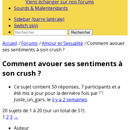
Viens échanger sur nos forums
Sourds & Malentendants
Sidebar (barre latérale)
Switch skin
Rechercher
Accueil
/
Forums
/
Amour et Sexualité
/
Comment avouer
ses sentiments à son crush ?
Comment avouer ses sentiments à
son crush ?
Ce sujet contient 50 réponses, 7 participants et a
été mis à jour pour la dernière fois par
Juste_un_gars
, le
il y a 2 semaines
.
20 sujets de 1 à 20 (sur un total de 51)
1
2
3
→
Auteur