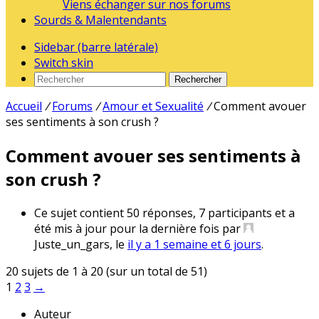
Viens échanger sur nos forums
Sourds & Malentendants
Sidebar (barre latérale)
Switch skin
Rechercher
Accueil
/
Forums
/
Amour et Sexualité
/
Comment avouer
ses sentiments à son crush ?
Comment avouer ses sentiments à
son crush ?
Ce sujet contient 50 réponses, 7 participants et a
été mis à jour pour la dernière fois par
Juste_un_gars
, le
il y a 1 semaine et 6 jours
.
20 sujets de 1 à 20 (sur un total de 51)
1
2
3
→
Auteur