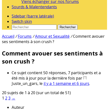
Viens échanger sur nos forums
Sourds & Malentendants
Sidebar (barre latérale)
Switch skin
Rechercher
Accueil
/
Forums
/
Amour et Sexualité
/
Comment avouer
ses sentiments à son crush ?
Comment avouer ses sentiments à
son crush ?
Ce sujet contient 50 réponses, 7 participants et a
été mis à jour pour la dernière fois par
Juste_un_gars
, le
il y a 1 semaine et 6 jours
.
20 sujets de 1 à 20 (sur un total de 51)
1
2
3
→
Auteur