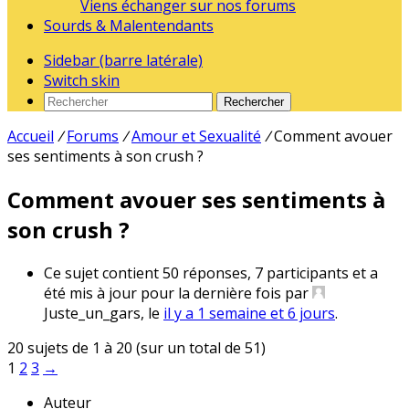
Viens échanger sur nos forums
Sourds & Malentendants
Sidebar (barre latérale)
Switch skin
Rechercher
Accueil
/
Forums
/
Amour et Sexualité
/
Comment avouer
ses sentiments à son crush ?
Comment avouer ses sentiments à
son crush ?
Ce sujet contient 50 réponses, 7 participants et a
été mis à jour pour la dernière fois par
Juste_un_gars
, le
il y a 1 semaine et 6 jours
.
20 sujets de 1 à 20 (sur un total de 51)
1
2
3
→
Auteur