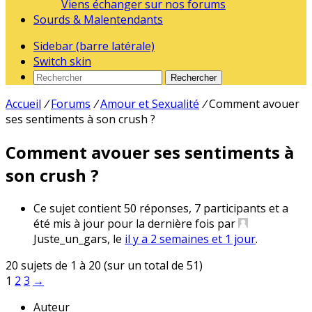
Viens échanger sur nos forums
Sourds & Malentendants
Sidebar (barre latérale)
Switch skin
Rechercher
Accueil
/
Forums
/
Amour et Sexualité
/
Comment avouer
ses sentiments à son crush ?
Comment avouer ses sentiments à
son crush ?
Ce sujet contient 50 réponses, 7 participants et a
été mis à jour pour la dernière fois par
Juste_un_gars
, le
il y a 2 semaines et 1 jour
.
20 sujets de 1 à 20 (sur un total de 51)
1
2
3
→
Auteur